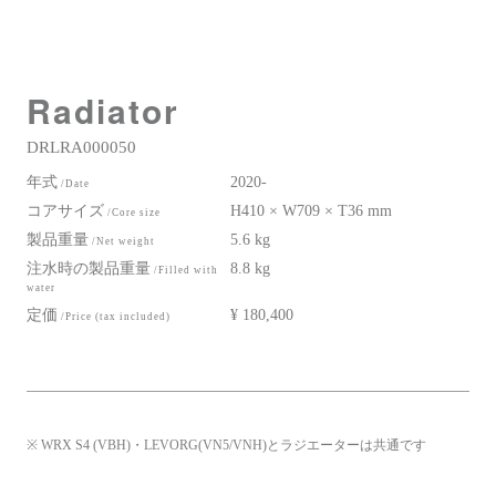
Radiator
DRLRA000050
年式
2020-
/Date
コアサイズ
H410 × W709 × T36 mm
/Core size
製品重量
5.6 kg
/Net weight
注水時の製品重量
8.8 kg
/Filled with
water
定価
¥ 180,400
/Price (tax included)
※ WRX S4 (VBH)・LEVORG(VN5/VNH)とラジエーターは共通です