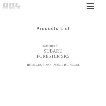
Products List
Car model
SUBARU
FORESTER SK5
【DRL製品取扱いにあたって/Use of DRL Products】