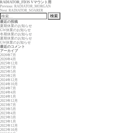
RADIATOR_FD3S Vマウント用
投
Previous:
RADIATOR_MORGAN
稿
Next:
RADIATOR_SOARER
ナ
検
ビ
索:
最近の投稿
ゲ
夏期休業のお知らせ
ー
GW休業のお知らせ
シ
冬期休業のお知らせ
ョ
夏期休業のお知らせ
ン
GW休業のお知らせ
最近のコメント
アーカイブ
2026年7月
2026年4月
2025年12月
2025年7月
2025年5月
2025年2月
2024年12月
2024年10月
2024年7月
2024年4月
2024年1月
2023年12月
2023年7月
2023年5月
2023年4月
2023年3月
2023年1月
2022年12月
2022年10月