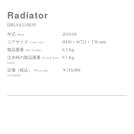
Radiator
DRLSA110020
年式
2014/10-
/Date
コアサイズ
H430 × W722 × T36 mm
/Core size
製品重量
6.3 Kg
/Net weight
注水時の製品重量
9.5 Kg
/Filled with
water
定価（税込）
￥319,000
/Price (tax
included)