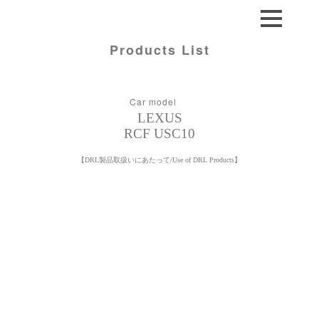
Products List
Car model
LEXUS
RCF USC10
【DRL製品取扱いにあたって/Use of DRL Products】