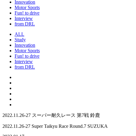
Innovation
Motor Sports
Fun! to drive
Interview
from DRL
ALL
Study
Innovation
Motor Sports
Fun! to drive
Interview
from DRL
2022.11.26-27 スーパー耐久レース 第7戦 鈴鹿
2022.11.26-27 Super Taikyu Race Round.7 SUZUKA