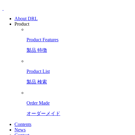
About DRL
Product
Product Features
製品 特徴
Product List
製品 検索
Order Made
オーダーメイド
Contents
News