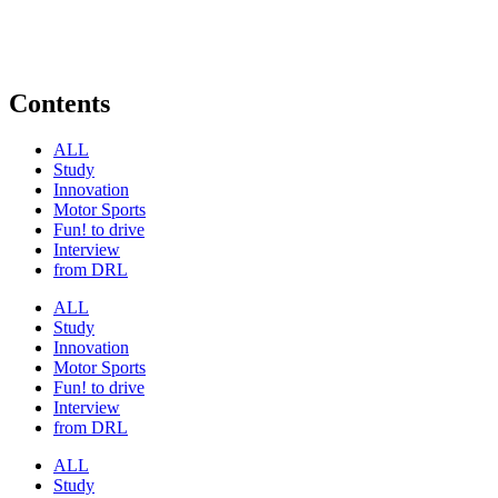
Contents
ALL
Study
Innovation
Motor Sports
Fun! to drive
Interview
from DRL
ALL
Study
Innovation
Motor Sports
Fun! to drive
Interview
from DRL
ALL
Study