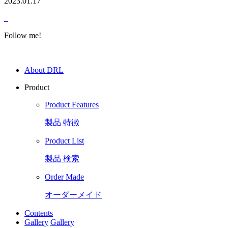
2023.01.17
Follow me!
About DRL
Product
Product Features
製品 特徴
Product List
製品 検索
Order Made
オーダーメイド
Contents
Gallery
Gallery