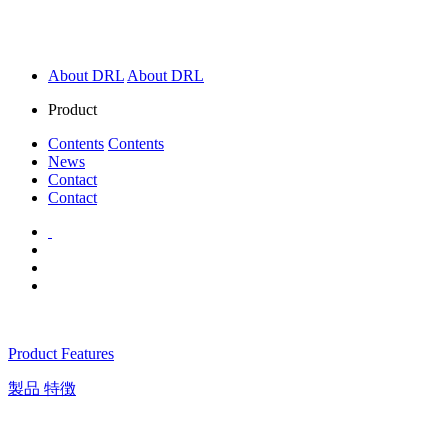
About DRL
About DRL
Product
Contents
Contents
News
Contact
Contact
Product Features
製品 特徴